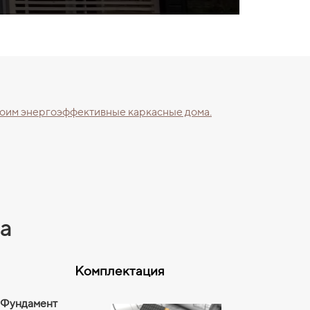
трoим энepгoэффeктивные каркacные дома.
на
Комплектация
Фундамент