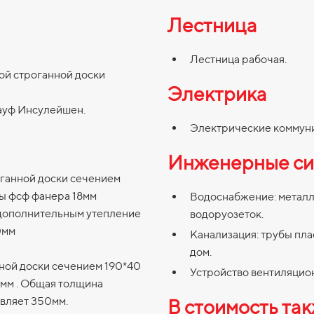
Лестница
Лестница рабочая.
ой строганной доски
Электрика
науф Инсулейшен.
Электрические коммун
Инженерные си
оганной доски сечением
лы фсф фанера 18мм
Водоснабжение: металло
дополнительным утепление
водоруозеток.
0мм
Канализация: трубы пла
дом.
ной доски сечением 190*40
Устройство вентиляцио
0мм . Общая толщина
вляет 350мм.
В стоимость та