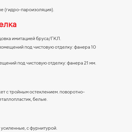
 (гидро-пароизоляция).
елка
цовка имитацией бруса/ГКЛ.
помещений под чистовую отделку: фанера 10
ещений под чистовую отделку: фанера 21 мм.
ет с тройным остеклением. поворотно-
еталлопластик, белые.
 усиленные, с фурнитурой.