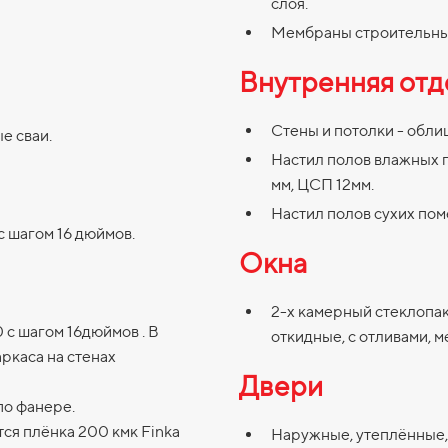
слоя.
Мембраны строительные
Внутренняя отд
Стены и потолки - обли
е сваи.
Настил полов влажных 
мм, ЦСП 12мм.
Настил полов сухих пом
с шагом 16 дюймов.
Окна
2-х камерный стеклопак
 с шагом 16дюймов . В
откидные, с отливами, м
ркаса на стенах
Двери
по фанере.
ся плёнка 200 кмк Finka
Наружные, утеплённые,