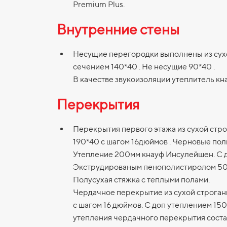
Premium Plus.
Внутренние стены
Несущие перегородки выполнены из сух
сечением 140*40 . Не несущие 90*40 .
В качестве звукоизоляции утеплитель к
Перекрытия
Перекрытия первого этажа из сухой стр
190*40 с шагом 16дюймов . Черновые по
Утепление 200мм кнауф Инсулейшен. С 
Экструдированым пенополистиролом 5
Полусухая стяжка с теплыми полами.
Чердачное перекрытие из сухой строган
с шагом 16 дюймов. С доп утеплением 15
утепления чердачного перекрытия соста