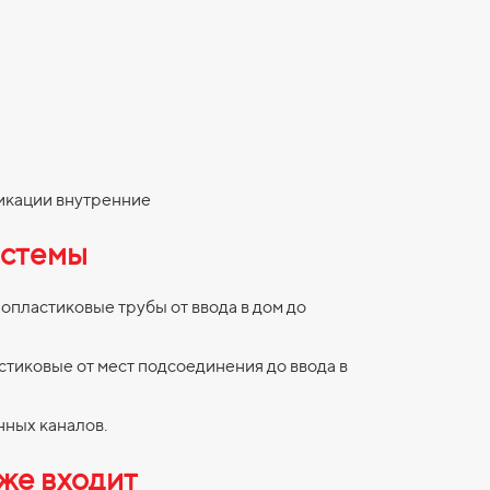
икации внутренние
стемы
пластиковые трубы от ввода в дом до
стиковые от мест подсоединения до ввода в
нных каналов.
кже входит