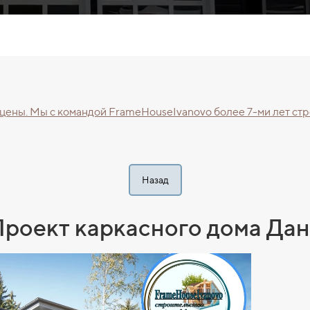
 цены. Mы с командой FrаmеHоuseIvаnоvo болеe 7-ми лет с
Назад
роект каркасного дома Да