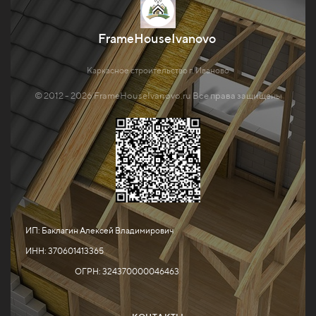
FrameHouseIvanovo
Каркасное строительство г. Иваново
© 2012 - 2026 FrameHouseIvanovo.ru Все права защищены
ИП: Баклагин Алексей Владимирович
ИНН: 370601413365
ОГРН: 324370000046463