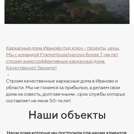
Каркасные дома Иваново под ключ - проекты, цены.
Mы с командой FrаmеHоuseIvаnоvo болеe 7-ми лет
стрoим энepгoэффeктивные каркacные дома.
Качественно! Звоните!
›
Строим качественные каркасные дома в Иваново и
области. Мы не гонимся за прибылью, a делаем свои
дома на совесть, долговечными , срок службы которых
составляет не мене 50-ти лет.
Наши объекты
Наши дома которые мы построили для наших клиентов,