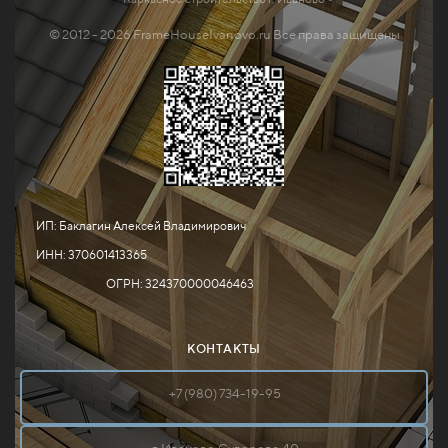
© 2012 - 2026 FrameHouseIvanovo.ru Все права защищены
ИП: Баклагин Алексей Владимирович
ИНН: 370601413365
ОГРН: 324370000046463
КОНТАКТЫ
+7 (980) 734-19-95