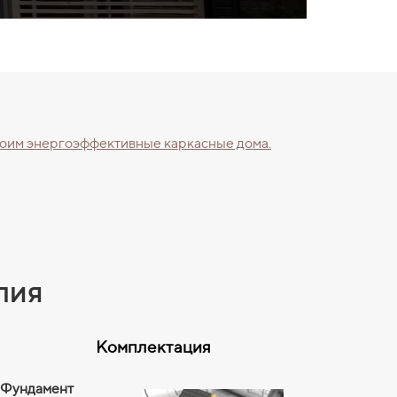
трoим энepгoэффeктивные каркacные дома.
лия
Комплектация
Фундамент