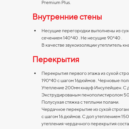
Premium Plus.
Внутренние стены
Несущие перегородки выполнены из сух
сечением 140*40 . Не несущие 90*40 .
В качестве звукоизоляции утеплитель к
Перекрытия
Перекрытия первого этажа из сухой стр
190*40 с шагом 16дюймов . Черновые по
Утепление 200мм кнауф Инсулейшен. С 
Экструдированым пенополистиролом 5
Полусухая стяжка с теплыми полами.
Чердачное перекрытие из сухой строган
с шагом 16 дюймов. С доп утеплением 15
утепления чердачного перекрытия соста