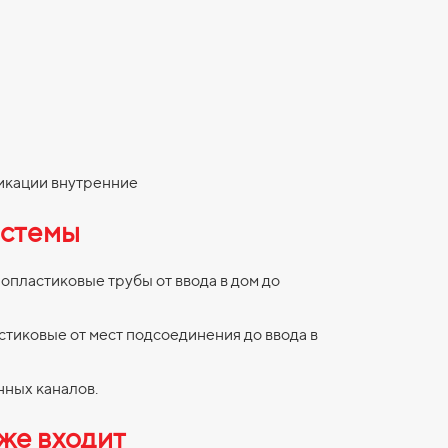
икации внутренние
стемы
пластиковые трубы от ввода в дом до
стиковые от мест подсоединения до ввода в
нных каналов.
кже входит