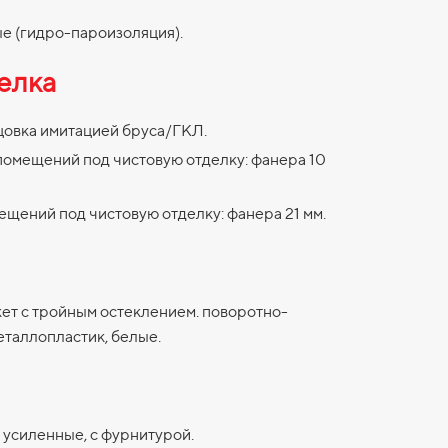
 (гидро-пароизоляция).
елка
цовка имитацией бруса/ГКЛ.
помещений под чистовую отделку: фанера 10
ещений под чистовую отделку: фанера 21 мм.
ет с тройным остеклением. поворотно-
еталлопластик, белые.
 усиленные, с фурнитурой.