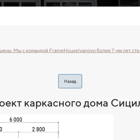
 цены. Mы с командой FrаmеHоuseIvаnоvo болеe 7-ми лет с
Назад
оект каркасного дома Сици