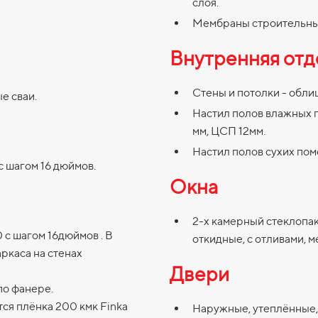
слоя.
Мембраны строительные
Внутренняя отд
Стены и потолки - обли
е сваи.
Настил полов влажных 
мм, ЦСП 12мм.
Настил полов сухих пом
с шагом 16 дюймов.
Окна
2-х камерный стеклопак
 с шагом 16дюймов . В
откидные, с отливами, м
ркаса на стенах
Двери
по фанере.
ся плёнка 200 кмк Finka
Наружные, утеплённые,