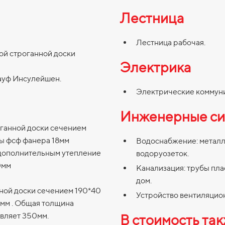
Лестница
Лестница рабочая.
ой строганной доски
Электрика
науф Инсулейшен.
Электрические коммун
Инженерные си
оганной доски сечением
лы фсф фанера 18мм
Водоснабжение: металло
дополнительным утепление
водоруозеток.
0мм
Канализация: трубы пла
дом.
ной доски сечением 190*40
Устройство вентиляцио
0мм . Общая толщина
вляет 350мм.
В стоимость та